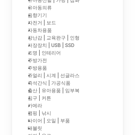
유아동신발 | 가방 | 잡화
유아동의류
음향기기
자전거 | 보드
자동차용품
장난감 | 교육완구 | 인형
저장장치 | USB | SSD
조명 | 인테리어
주방가전
주방용품
쥬얼리 | 시계 | 선글라스
즉석간식 | 가공식품
출산 | 유아용품 | 임부복
침구 | 커튼
카메라
캠핑 | 낚시
타이어 | 오일 | 부품
태블릿