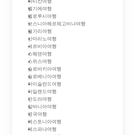
바티칸여행
벨기에여행
벨로루시여행
보스니아헤르체고비나여행
불가리여행
산마리노여행
세르비아여행
스웨덴여행
스위스여행
슬로바키아여행
슬로베니아여행
아이슬란드여행
아일랜드여행
안도라여행
알바니아여행
영국여행
에스토니아여행
에스파냐여행