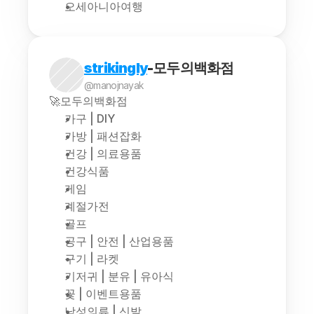
오세아니아여행
strikingly
-모두의백화점
@manojnayak
🚀모두의백화점
가구 | DIY
가방 | 패션잡화
건강 | 의료용품
건강식품
게임
계절가전
골프
공구 | 안전 | 산업용품
구기 | 라켓
기저귀 | 분유 | 유아식
꽃 | 이벤트용품
남성의류 | 신발