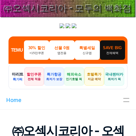
30% 할인
선물 0원
특별세일
SAVE BIG
TEMU
+15만쿠폰
앱전용
신규앱
전체혜택
마리트
할인쿠폰
특가항공
해외숙소
호텔특가
국내렌터카
특가픽
전체 적용
최저가 보장
인기호텔 픽
지금 예약
최저가 픽
Home
주메뉴
㈜오섹시코리아 - 오섹
인기메뉴