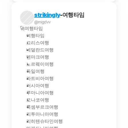
strikingly
-여행타임
@migdvv
🚀여행타임
여행타임
그리스여행
네덜란드여행
덴마크여행
노르웨이여행
독일여행
라트비아여행
러시아여행
루마니아여행
모나코여행
룩셈부르크여행
리투아니아여행
리히텐슈타인여행