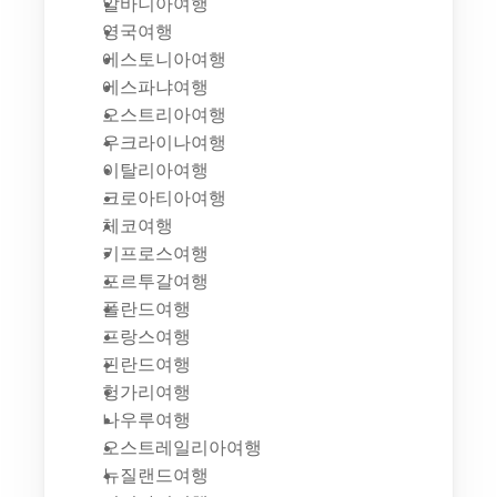
알바니아여행
영국여행
에스토니아여행
에스파냐여행
오스트리아여행
우크라이나여행
이탈리아여행
크로아티아여행
체코여행
키프로스여행
포르투갈여행
폴란드여행
프랑스여행
핀란드여행
헝가리여행
나우루여행
오스트레일리아여행
뉴질랜드여행