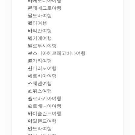
마케도니아여행
몬테네그로여행
몰도바여행
몰타여행
바티칸여행
벨기에여행
벨로루시여행
보스니아헤르체고비나여행
불가리여행
산마리노여행
세르비아여행
스웨덴여행
스위스여행
슬로바키아여행
슬로베니아여행
아이슬란드여행
아일랜드여행
안도라여행