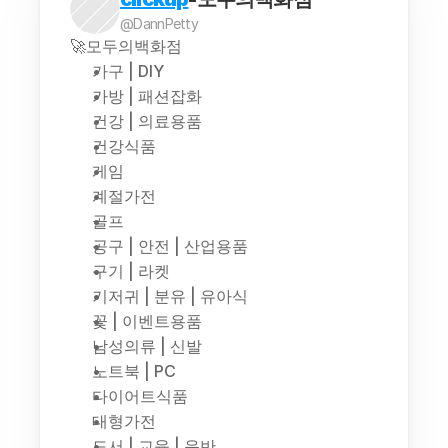
@DannPetty
🚀모두의백화점
가구 | DIY
가방 | 패션잡화
건강 | 의료용품
건강식품
게임
계절가전
골프
공구 | 안전 | 산업용품
구기 | 라켓
기저귀 | 분유 | 유아식
꽃 | 이벤트용품
남성의류 | 신발
노트북 | PC
다이어트식품
대형가전
도서 | 교육 | 음반