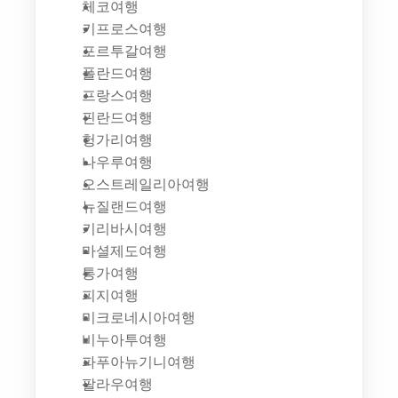
체코여행
키프로스여행
포르투갈여행
폴란드여행
프랑스여행
핀란드여행
헝가리여행
나우루여행
오스트레일리아여행
뉴질랜드여행
키리바시여행
마셜제도여행
통가여행
피지여행
미크로네시아여행
비누아투여행
파푸아뉴기니여행
팔라우여행