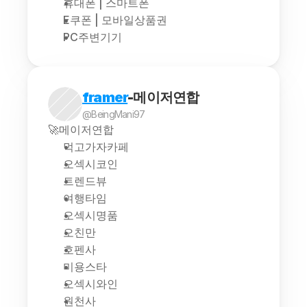
휴대폰 | 스마트폰
E쿠폰 | 모바일상품권
PC주변기기
framer
-메이저연합
@BeingMani97
🚀메이저연합
먹고가자카페
오섹시코인
트렌드뷰
여행타임
오섹시명품
오친만
호펜사
미용스타
오섹시와인
원천사