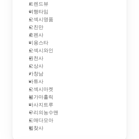
트렌드뷰
여행타임
오섹시명품
오친만
호펜사
미용스타
오섹시와인
원천사
오상사
카창남
바튜사
오섹시마켓
불가마홀릭
마사지트루
우리의농수맨
도매다모아
헬찾사