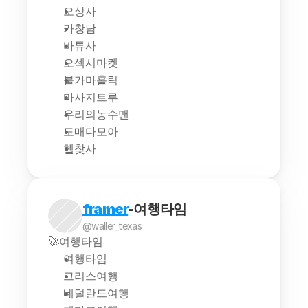
오상사
카창남
바튜사
오섹시마켓
불가마홀릭
마사지트루
우리의농수맨
도매다모아
헬찾사
framer
-여행타임
@waller_texas
🚀여행타임
여행타임
그리스여행
네덜란드여행