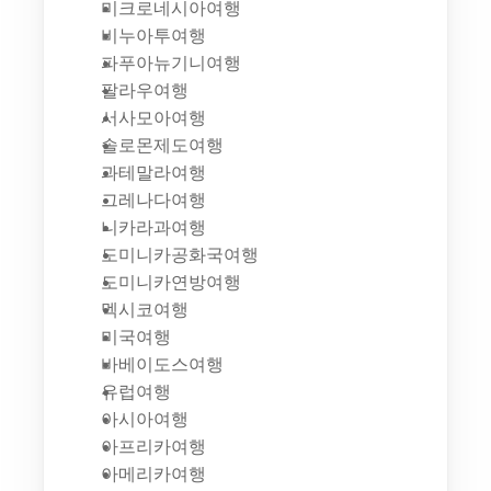
미크로네시아여행
비누아투여행
파푸아뉴기니여행
팔라우여행
서사모아여행
솔로몬제도여행
과테말라여행
그레나다여행
니카라과여행
도미니카공화국여행
도미니카연방여행
멕시코여행
미국여행
바베이도스여행
유럽여행
아시아여행
아프리카여행
아메리카여행