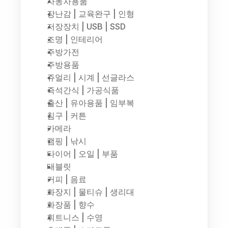
자동차용품
장난감 | 교육완구 | 인형
저장장치 | USB | SSD
조명 | 인테리어
주방가전
주방용품
쥬얼리 | 시계 | 선글라스
즉석간식 | 가공식품
출산 | 유아용품 | 임부복
침구 | 커튼
카메라
캠핑 | 낚시
타이어 | 오일 | 부품
태블릿
커피 | 음료
화장지 | 물티슈 | 생리대
화장품 | 향수
휘트니스 | 수영