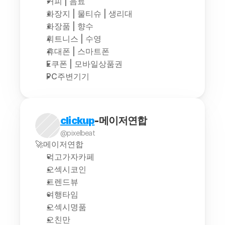
커피 | 음료
화장지 | 물티슈 | 생리대
화장품 | 향수
휘트니스 | 수영
휴대폰 | 스마트폰
E쿠폰 | 모바일상품권
PC주변기기
clickup
-메이저연합
@pixelbeat
🚀메이저연합
먹고가자카페
오섹시코인
트렌드뷰
여행타임
오섹시명품
오친만