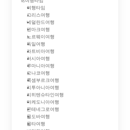
🚀여행타임
여행타임
그리스여행
네덜란드여행
덴마크여행
노르웨이여행
독일여행
라트비아여행
러시아여행
루마니아여행
모나코여행
룩셈부르크여행
리투아니아여행
리히텐슈타인여행
마케도니아여행
몬테네그로여행
몰도바여행
몰타여행