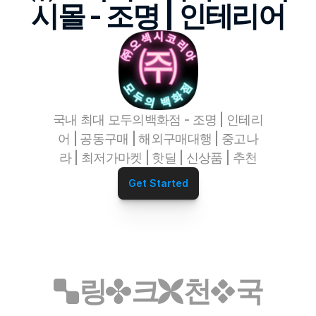
시몰 - 조명 | 인테리어
파트너
핫블
XCLUB
오섹시이사
마스크팩파트너
국내 최대 모두의백화점 - 조명 | 인테리
정수기파트너
어 | 공동구매 | 해외구매대행 | 중고나
오섹시운세
라 | 최저가마켓 | 핫딜 | 신상품 | 추천
병원파트너
심부름/배달파트너
Get Started
재무설계파트너
전자담배파트너
리눅스파트너
무지티파트너
탈모파트너
미싱파트너
링
크
천
국
가발파트너
타투파트너
레저스포츠파트너