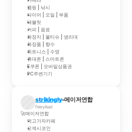
카메라
캠핑 | 낚시
타이어 | 오일 | 부품
태블릿
커피 | 음료
화장지 | 물티슈 | 생리대
화장품 | 향수
휘트니스 | 수영
휴대폰 | 스마트폰
E쿠폰 | 모바일상품권
PC주변기기
strikingly
-메이저연합
FekryAiad
🚀메이저연합
먹고가자카페
오섹시코인