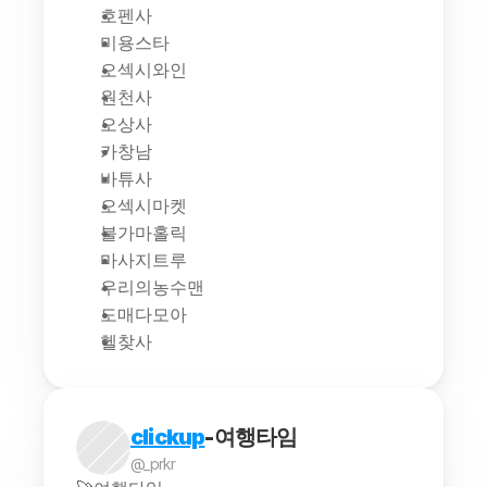
호펜사
미용스타
오섹시와인
원천사
오상사
카창남
바튜사
오섹시마켓
불가마홀릭
마사지트루
우리의농수맨
도매다모아
헬찾사
clickup
-여행타임
@_prkr