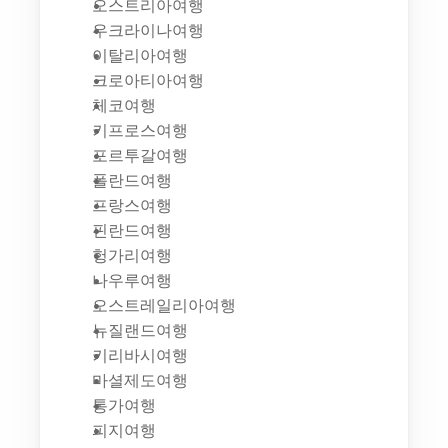
오스트리아여행
우크라이나여행
이탈리아여행
크로아티아여행
체코여행
키프로스여행
포르투갈여행
폴란드여행
프랑스여행
핀란드여행
헝가리여행
나우루여행
오스트레일리아여행
뉴질랜드여행
키리바시여행
마셜제도여행
통가여행
피지여행