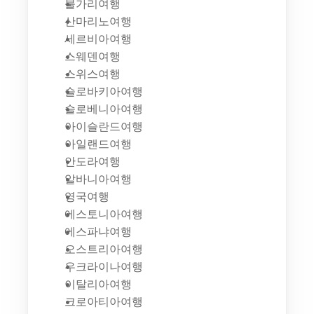
불가리여행
산마리노여행
세르비아여행
스웨덴여행
스위스여행
슬로바키아여행
슬로베니아여행
아이슬란드여행
아일랜드여행
안도라여행
알바니아여행
영국여행
에스토니아여행
에스파냐여행
오스트리아여행
우크라이나여행
이탈리아여행
크로아티아여행