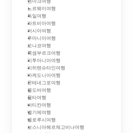
덴마크여행
노르웨이여행
독일여행
라트비아여행
러시아여행
루마니아여행
모나코여행
룩셈부르크여행
리투아니아여행
리히텐슈타인여행
마케도니아여행
몬테네그로여행
몰도바여행
몰타여행
바티칸여행
벨기에여행
벨로루시여행
보스니아헤르체고비나여행