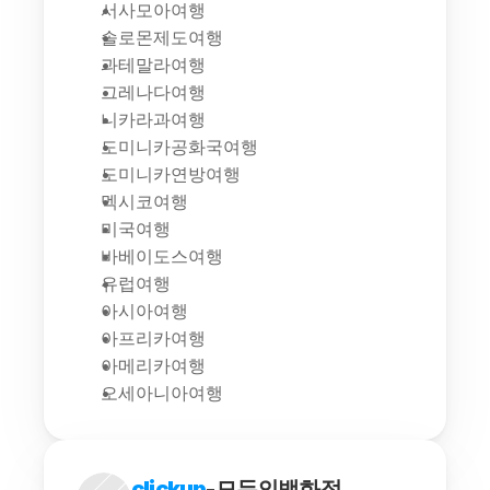
서사모아여행
솔로몬제도여행
과테말라여행
그레나다여행
니카라과여행
도미니카공화국여행
도미니카연방여행
멕시코여행
미국여행
바베이도스여행
유럽여행
아시아여행
아프리카여행
아메리카여행
오세아니아여행
clickup
-모두의백화점