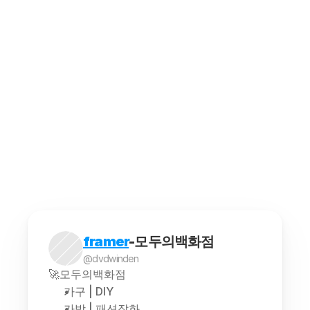
오섹시인포
모두의백화점에서 가격 변동을 효과적으로 살펴보는
오섹시갤
공동구매는 여러 소비자가 함께 상품이나 서비스를 
최저가 추적 프로그램을 사용하려면 몇 가지 단계를
해외구매대행은 소비자가 해외에서 판매되는 상품을 
framer
-모두의백화점
@dvdwinden
🚀모두의백화점
가구 | DIY
가방 | 패션잡화